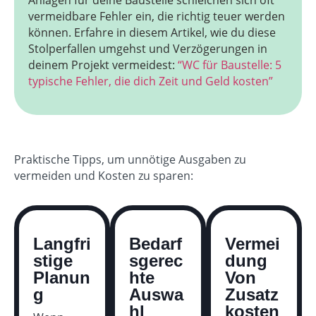
Anlagen für deine Baustelle schleichen sich oft
vermeidbare Fehler ein, die richtig teuer werden
können. Erfahre in diesem Artikel, wie du diese
Stolperfallen umgehst und Verzögerungen in
deinem Projekt vermeidest:
“WC für Baustelle: 5
typische Fehler, die dich Zeit und Geld kosten”
Praktische Tipps, um unnötige Ausgaben zu
vermeiden und Kosten zu sparen:
Langfri
Bedarf
Vermei
stige
Sgerec
Dung
Planun
Hte
Von
g
Auswa
Zusatz
Hl
Kosten