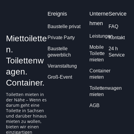
Ereignis
Unterne
Service
hmen
Baustelle privat
FAQ
Leistungen
Miettoilette
Private Party
Kontakt
Mobile
n.
Baustelle
24 h
Toilette
gewerblich
Service
Toilettenw
mieten
Veranstaltung
agen.
Container
Groß-Event
mieten
Container.
Toilettenwagen
Toiletten mieten in
mieten
der Nähe – Wenn es
darum geht eine
AGB
Toilette in Sachsen
und darüber hinaus
mieten zu wollen,
bieten wir einen
einzigartigen