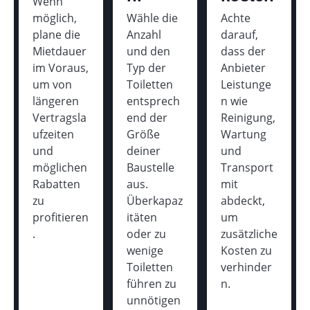
Wenn
möglich,
Wähle die
Achte
plane die
Anzahl
darauf,
Mietdauer
und den
dass der
im Voraus,
Typ der
Anbieter
um von
Toiletten
Leistunge
längeren
entsprech
n wie
Vertragsla
end der
Reinigung,
ufzeiten
Größe
Wartung
und
deiner
und
möglichen
Baustelle
Transport
Rabatten
aus.
mit
zu
Überkapaz
abdeckt,
profitieren
itäten
um
.
oder zu
zusätzliche
wenige
Kosten zu
Toiletten
verhinder
führen zu
n.
unnötigen