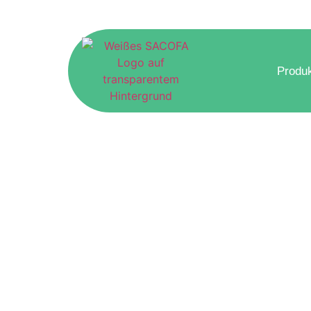
Produ
Dixi Klo für
private Part