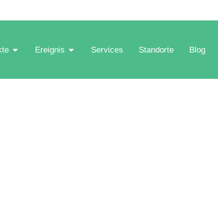
kte
Ereignis
Services
Standorte
Blog
 1 Tag mieten: Perf
ys und Feiern