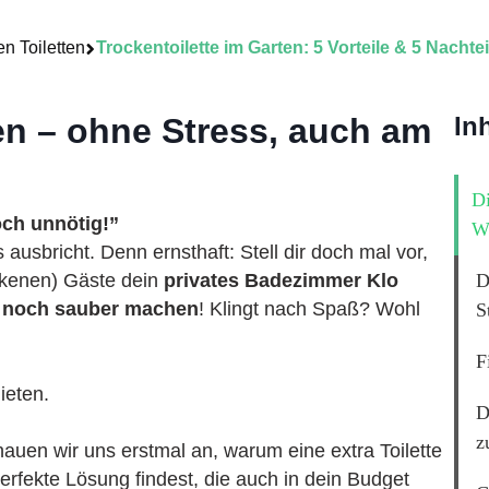
n Toiletten
Trockentoilette im Garten: 5 Vorteile & 5 Nachte
ten – ohne Stress, auch am
In
Di
och unnötig!”
W
s ausbricht. Denn ernsthaft: Stell dir doch mal vor,
unkenen) Gäste dein
privates Badezimmer Klo
D
 noch sauber machen
! Klingt nach Spaß? Wohl
S
F
ieten.
D
z
hauen wir uns erstmal an, warum eine extra Toilette
perfekte Lösung findest, die auch in dein Budget