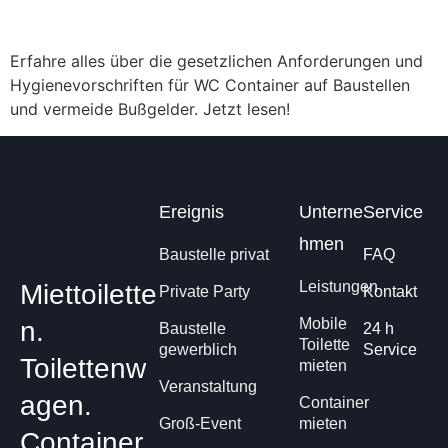
Erfahre alles über die gesetzlichen Anforderungen und
Hygienevorschriften für WC Container auf Baustellen
und vermeide Bußgelder. Jetzt lesen!
Ereignis
Unterne
Service
hmen
Baustelle privat
FAQ
Leistungen
Miettoilette
Private Party
Kontakt
Mobile
n.
Baustelle
24 h
Toilette
gewerblich
Service
Toilettenw
mieten
Veranstaltung
agen.
Container
Groß-Event
mieten
Container.