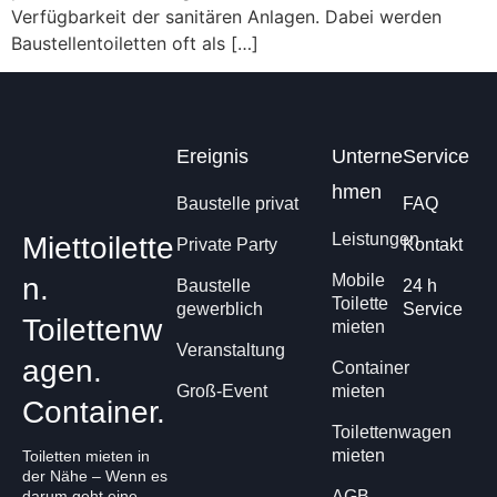
Verfügbarkeit der sanitären Anlagen. Dabei werden
Baustellentoiletten oft als […]
Ereignis
Unterne
Service
hmen
Baustelle privat
FAQ
Leistungen
Miettoilette
Private Party
Kontakt
Mobile
n.
Baustelle
24 h
Toilette
gewerblich
Service
Toilettenw
mieten
Veranstaltung
agen.
Container
Groß-Event
mieten
Container.
Toilettenwagen
mieten
Toiletten mieten in
der Nähe – Wenn es
darum geht eine
AGB